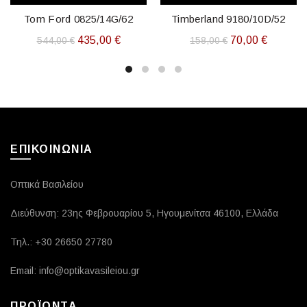
Tom Ford 0825/14G/62
Timberland 9180/10D/52
Original
Η
Original
Η
435,00
€
70,00
€
544,00
€
158,00
€
price
τρέχουσα
price
τρέχουσ
was:
τιμή
was:
τιμή
544,00 €.
είναι:
158,00 €.
είναι:
435,00 €.
70,00 €.
ΕΠΙΚΟΙΝΩΝΙΑ
Οπτικά Βασιλείου
Διεύθυνση: 23ης Φεβρουαρίου 5, Ηγουμενίτσα 46100, Ελλάδα
Τηλ.: +30 26650 27780
Email: info@optikavasileiou.gr
ΠΡΟΪΟΝΤΑ