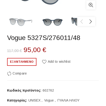
Vogue 5327S/276011/48
Original
Η
95,00
€
117,00
€
price
τρέχουσα
Add to wishlist
ΕΞΑΝΤΛΗΜΈΝΟ
was:
τιμή
Compare
117,00 €.
είναι:
95,00 €.
Κωδικός προϊόντος:
602762
Κατηγορίες:
UNISEX
,
Vogue
,
ΓΥΑΛΙΑ ΗΛΙΟΥ