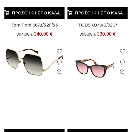
ΠΡΟΣΘΉΚΗ ΣΤΟ ΚΑΛΆΘΙ
ΠΡΟΣΘΉΚΗ ΣΤΟ ΚΑΛΆΘΙ
Tom Ford 0871/52F/56
TODS 0340/S/02C/
Original
Η
Original
Η
340,00
€
330,00
€
394,00
€
395,00
€
price
τρέχουσα
price
τρέχου
was:
τιμή
was:
τιμή
394,00 €.
είναι:
395,00 €.
είναι:
340,00 €.
330,00 