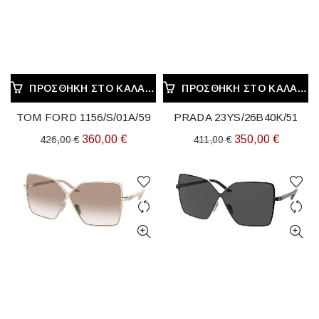
ΠΡΟΣΘΉΚΗ ΣΤΟ ΚΑΛΆΘΙ
ΠΡΟΣΘΉΚΗ ΣΤΟ ΚΑΛΆΘΙ
TOM FORD 1156/S/01A/59
PRADA 23YS/26B40K/51
Original
Η
Original
Η
360,00
€
350,00
€
426,00
€
411,00
€
price
τρέχουσα
price
τρέχου
was:
τιμή
was:
τιμή
426,00 €.
είναι:
411,00 €.
είναι:
360,00 €.
350,00 