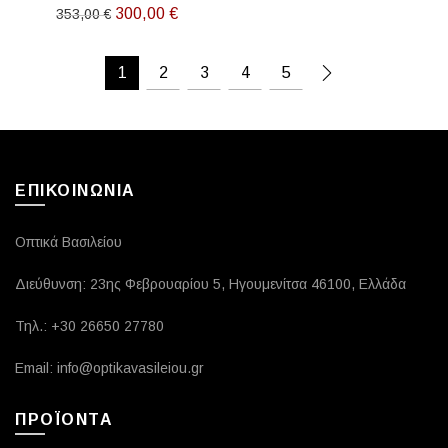
Original
Η
300,00
€
353,00
€
price
τρέχουσα
was:
τιμή
1
2
3
4
5
353,00 €.
είναι:
300,00 €.
ΕΠΙΚΟΙΝΩΝΙΑ
Οπτικά Βασιλείου
Διεύθυνση: 23ης Φεβρουαρίου 5, Ηγουμενίτσα 46100, Ελλάδα
Τηλ.: +30 26650 27780
Email: info@optikavasileiou.gr
ΠΡΟΪΟΝΤΑ