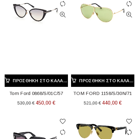
ΠΡΟΣΘΉΚΗ ΣΤΟ ΚΑΛΆΘΙ
ΠΡΟΣΘΉΚΗ ΣΤΟ ΚΑΛΆΘΙ
Tom Ford 0868/S/01C/57
TOM FORD 1158/S/30N/71
Original
Η
Original
Η
450,00
€
440,00
€
530,00
€
521,00
€
price
τρέχουσα
price
τρέχου
was:
τιμή
was:
τιμή
530,00 €.
είναι:
521,00 €.
είναι:
450,00 €.
440,00 