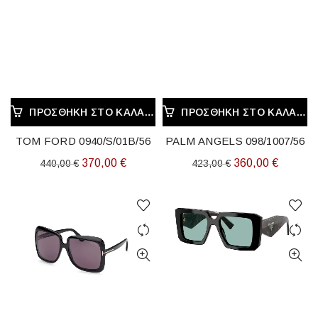
ΠΡΟΣΘΉΚΗ ΣΤΟ ΚΑΛΆΘΙ
ΠΡΟΣΘΉΚΗ ΣΤΟ ΚΑΛΆΘΙ
TOM FORD 0940/S/01B/56
PALM ANGELS 098/1007/56
Original
Η
Original
Η
370,00
€
360,00
€
440,00
€
423,00
€
price
τρέχουσα
price
τρέχου
was:
τιμή
was:
τιμή
440,00 €.
είναι:
423,00 €.
είναι:
370,00 €.
360,00 