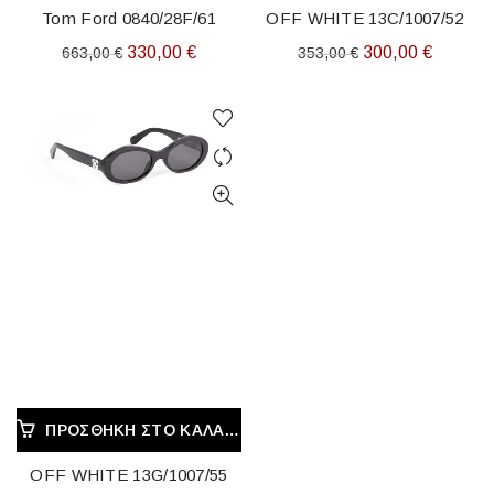
Tom Ford 0840/28F/61
OFF WHITE 13C/1007/52
Original
Η
Original
Η
330,00
€
300,00
€
663,00
€
353,00
€
price
τρέχουσα
price
τρέχου
was:
τιμή
was:
τιμή
663,00 €.
είναι:
353,00 €.
είναι:
330,00 €.
300,00 
ΠΡΟΣΘΉΚΗ ΣΤΟ ΚΑΛΆΘΙ
OFF WHITE 13G/1007/55