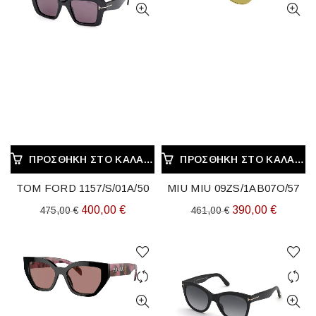
ΠΡΟΣΘΉΚΗ ΣΤΟ ΚΑΛΆΘΙ
ΠΡΟΣΘΉΚΗ ΣΤΟ ΚΑΛΆΘΙ
TOM FORD 1157/S/01A/50
MIU MIU 09ZS/1AB07O/57
Original
Η
Original
Η
400,00
€
390,00
€
475,00
€
461,00
€
price
τρέχουσα
price
τρέχου
was:
τιμή
was:
τιμή
475,00 €.
είναι:
461,00 €.
είναι:
400,00 €.
390,00 