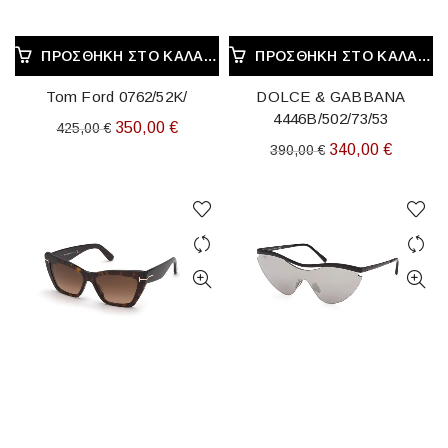
ΠΡΟΣΘΉΚΗ ΣΤΟ ΚΑΛΆΘΙ
ΠΡΟΣΘΉΚΗ ΣΤΟ ΚΑΛΆΘΙ
Tom Ford 0762/52K/
DOLCE & GABBANA
4446B/502/73/53
Original
Η
350,00
€
425,00
€
Original
Η
340,00
€
390,00
€
price
τρέχουσα
price
τρέχου
was:
τιμή
was:
τιμή
425,00 €.
είναι:
390,00 €.
είναι:
350,00 €.
340,00 