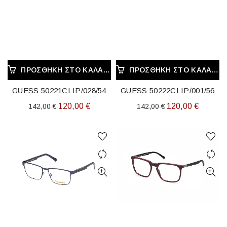
ΠΡΟΣΘΉΚΗ ΣΤΟ ΚΑΛΆΘΙ
ΠΡΟΣΘΉΚΗ ΣΤΟ ΚΑΛΆΘΙ
GUESS 50221CLIP/028/54
GUESS 50222CLIP/001/56
Original
Η
Original
Η
120,00
€
120,00
€
142,00
€
142,00
€
price
τρέχουσα
price
τρέχου
was:
τιμή
was:
τιμή
142,00 €.
είναι:
142,00 €.
είναι:
120,00 €.
120,00 