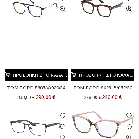
ΠΡΟΣΘΉΚΗ ΣΤΟ ΚΑΛΆΘΙ
ΠΡΟΣΘΉΚΗ ΣΤΟ ΚΑΛΆΘΙ
TOM FORD 5665/V/020/54
TOM FORD 6025-B/052/50
Original
Η
Original
Η
290,00
€
240,00
€
338,00
€
279,00
€
price
τρέχουσα
price
τρέχου
was:
τιμή
was:
τιμή
338,00 €.
είναι:
279,00 €.
είναι:
290,00 €.
240,00 