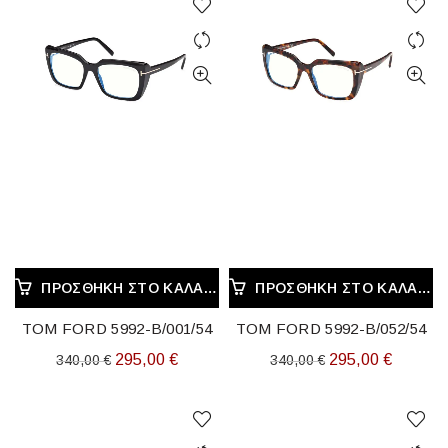
ΠΡΟΣΘΉΚΗ ΣΤΟ ΚΑΛΆΘΙ
ΠΡΟΣΘΉΚΗ ΣΤΟ ΚΑΛΆΘΙ
TOM FORD 5992-B/001/54
TOM FORD 5992-B/052/54
Original
Η
Original
Η
295,00
€
295,00
€
340,00
€
340,00
€
price
τρέχουσα
price
τρέχου
was:
τιμή
was:
τιμή
340,00 €.
είναι:
340,00 €.
είναι: