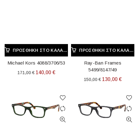
ΠΡΟΣΘΉΚΗ ΣΤΟ ΚΑΛΆΘΙ
ΠΡΟΣΘΉΚΗ ΣΤΟ ΚΑΛΆΘΙ
Michael Kors 4088/3706/53
Ray-Ban Frames
5499/8147/49
Original
Η
140,00
€
171,00
€
Original
Η
130,00
€
150,00
€
price
τρέχουσα
price
τρέχου
was:
τιμή
was:
τιμή
171,00 €.
είναι:
150,00 €.
είναι:
140,00 €.
130,00 