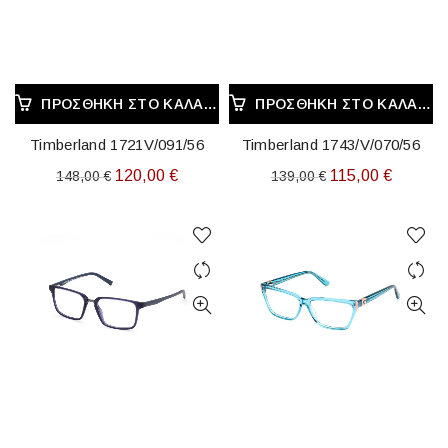
ΠΡΟΣΘΉΚΗ ΣΤΟ ΚΑΛΆΘΙ
ΠΡΟΣΘΉΚΗ ΣΤΟ ΚΑΛΆΘΙ
Timberland 1721V/091/56
Timberland 1743/V/070/56
Original
Η
Original
Η
120,00
€
115,00
€
148,00
€
139,00
€
price
τρέχουσα
price
τρέχου
was:
τιμή
was:
τιμή
148,00 €.
είναι:
139,00 €.
είναι:
120,00 €.
115,00 