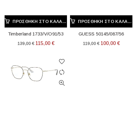
ΠΡΟΣΘΉΚΗ ΣΤΟ ΚΑΛΆΘΙ
ΠΡΟΣΘΉΚΗ ΣΤΟ ΚΑΛΆΘΙ
Timberland 1733/V/O91/53
GUESS 50145/087/56
Original
Η
Original
Η
115,00
€
100,00
€
139,00
€
119,00
€
price
τρέχουσα
price
τρέχου
was:
τιμή
was:
τιμή
139,00 €.
είναι:
119,00 €.
είναι:
115,00 €.
100,00 