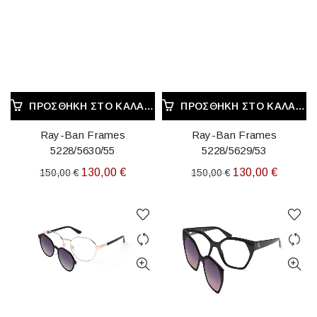
ΠΡΟΣΘΉΚΗ ΣΤΟ ΚΑΛΆΘΙ
ΠΡΟΣΘΉΚΗ ΣΤΟ ΚΑΛΆΘΙ
Ray-Ban Frames
Ray-Ban Frames
5228/5630/55
5228/5629/53
Original
Η
Original
Η
130,00
€
130,00
€
150,00
€
150,00
€
price
τρέχουσα
price
τρέχου
was:
τιμή
was:
τιμή
150,00 €.
είναι:
150,00 €.
είναι:
130,00 €.
130,00 