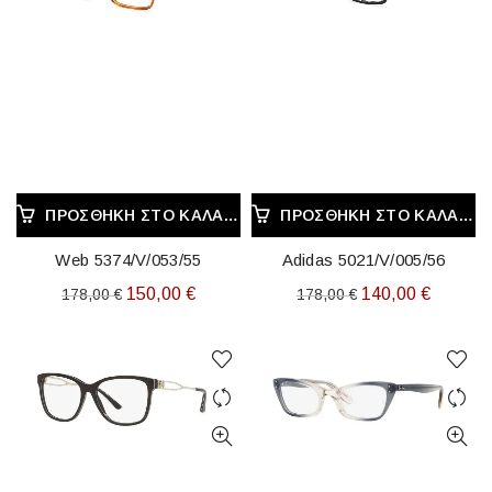
ΠΡΟΣΘΉΚΗ ΣΤΟ ΚΑΛΆΘΙ
ΠΡΟΣΘΉΚΗ ΣΤΟ ΚΑΛΆΘΙ
Web 5374/V/053/55
Adidas 5021/V/005/56
Original
Η
Original
Η
150,00
€
140,00
€
178,00
€
178,00
€
price
τρέχουσα
price
τρέχου
was:
τιμή
was:
τιμή
178,00 €.
είναι:
178,00 €.
είναι:
150,00 €.
140,00 