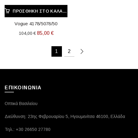
ΠΡΟΣΘΉΚΗ ΣΤΟ ΚΑΛΆΘΙ
Vogue 4178/5078/50
Original
Η
85,00
€
104,00
€
price
τρέχουσα
was:
τιμή
1
2
104,00 €.
είναι:
85,00 €.
ΕΠΙΚΟΙΝΩΝΙΑ
Οπτικά Βασιλείου
Διεύθυνση: 23ης Φεβρουαρίου 5, Ηγουμενίτσα 46100, Ελλάδα
Τηλ.: +30 26650 27780