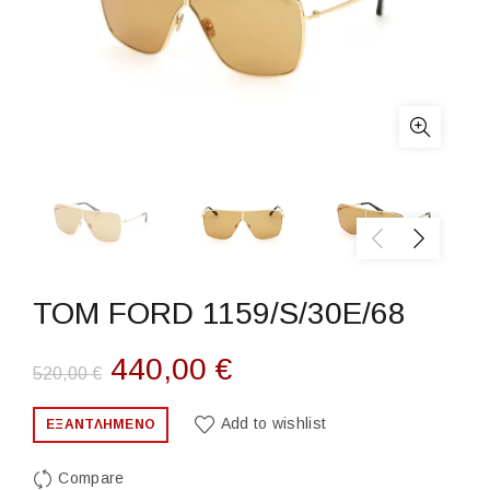
TOM FORD 1159/S/30E/68
Original
Η
440,00
€
520,00
€
price
τρέχουσα
Add to wishlist
ΕΞΑΝΤΛΗΜΈΝΟ
was:
τιμή
Compare