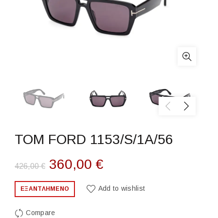
TOM FORD 1153/S/1A/56
Original
Η
360,00
€
426,00
€
price
τρέχουσα
Add to wishlist
ΕΞΑΝΤΛΗΜΈΝΟ
was:
τιμή
Compare