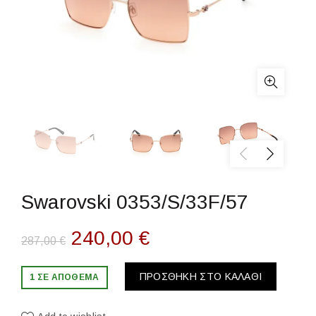
Swarovski 0353/S/33F/57
Original
Η
240,00
€
287,00
€
price
τρέχουσα
ΠΡΟΣΘΉΚΗ ΣΤΟ ΚΑΛΆΘΙ
1 ΣΕ ΑΠΌΘΕΜΑ
was:
τιμή