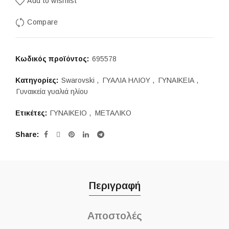
Add to wishlist
287,00 €.
είναι:
Compare
240,00 €.
Κωδικός προϊόντος:
695578
Κατηγορίες:
Swarovski
,
ΓΥΑΛΙΑ ΗΛΙΟΥ
,
ΓΥΝΑΙΚΕΙΑ
,
Γυναικεία γυαλιά ηλίου
Ετικέτες:
ΓΥΝΑΙΚΕΙΟ
,
ΜΕΤΑΛΙΚΟ
Share
Περιγραφή
Αποστολές