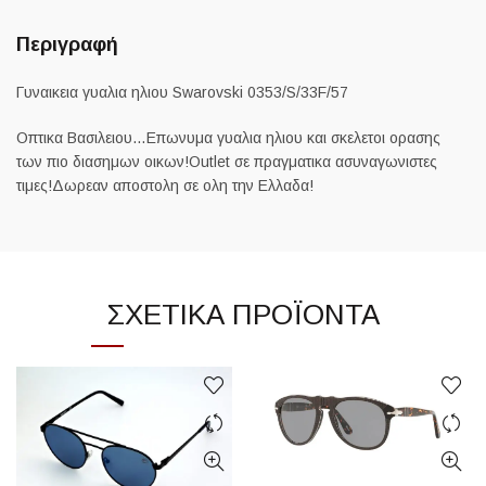
Περιγραφή
Γυναικεια γυαλια ηλιου Swarovski 0353/S/33F/57
Οπτικα Βασιλειου…Επωνυμα γυαλια ηλιου και σκελετοι ορασης
των πιο διασημων οικων!Outlet σε πραγματικα ασυναγωνιστες
τιμες!Δωρεαν αποστολη σε ολη την Ελλαδα!
ΣΧΕΤΙΚΆ ΠΡΟΪΌΝΤΑ