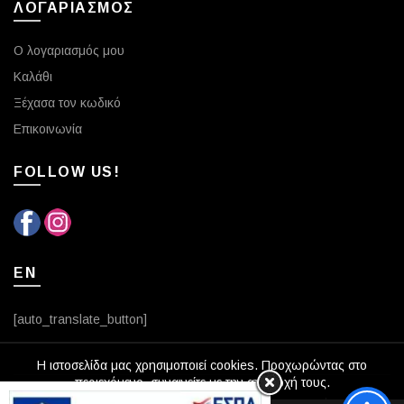
ΛΟΓΑΡΙΑΣΜΟΣ
Ο λογαριασμός μου
Καλάθι
Ξέχασα τον κωδικό
Επικοινωνία
FOLLOW US!
EN
[auto_translate_button]
Η ιστοσελίδα μας χρησιμοποιεί cookies. Προχωρώντας στο
περιεχόμενο, συναινείτε με την αποδοχή τους.
© 2026
Optika Vasileiou
. All rights reserved