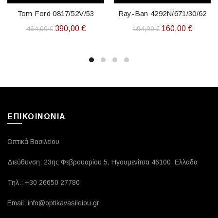
Tom Ford 0817/52V/53
Ray-Ban 4292N/671/30/62
Original
Η
Original
Η
390,00
€
160,00
€
464,00
€
194,00
€
price
τρέχουσα
price
τρέχου
was:
τιμή
was:
τιμή
464,00 €.
είναι:
194,00 €.
είναι:
390,00 €.
160,00 
ΕΠΙΚΟΙΝΩΝΙΑ
Οπτικά Βασιλείου
Διεύθυνση: 23ης Φεβρουαρίου 5, Ηγουμενίτσα 46100, Ελλάδα
Τηλ.: +30 26650 27780
Email: info@optikavasileiou.gr