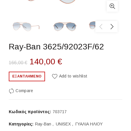
Ray-Ban 3625/92023F/62
Original
Η
140,00
€
166,00
€
price
τρέχουσα
Add to wishlist
ΕΞΑΝΤΛΗΜΈΝΟ
was:
τιμή
Compare
166,00 €.
είναι:
140,00 €.
Κωδικός προϊόντος:
703717
Κατηγορίες:
Ray-Ban
,
UNISEX
,
ΓΥΑΛΙΑ ΗΛΙΟΥ