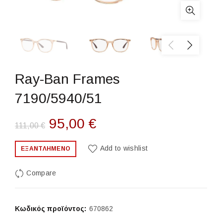
Ray-Ban Frames
7190/5940/51
Original
Η
95,00
€
111,00
€
price
τρέχουσα
Add to wishlist
ΕΞΑΝΤΛΗΜΈΝΟ
was:
τιμή
Compare
111,00 €.
είναι:
95,00 €.
Κωδικός προϊόντος:
670862