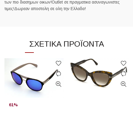
των πιο διασημων οικων!Outlet σε πραγματικα ασυναγωνιστες
τιμες!Δωρεαν αποστολη σε ολη την Ελλαδα!
ΣΧΕΤΙΚΆ ΠΡΟΪΌΝΤΑ
61%