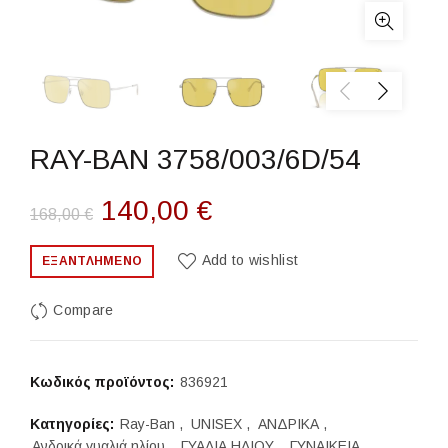
RAY-BAN 3758/003/6D/54
Original
Η
140,00
€
168,00
€
price
τρέχουσα
Add to wishlist
ΕΞΑΝΤΛΗΜΈΝΟ
was:
τιμή
Compare
168,00 €.
είναι:
140,00 €.
Κωδικός προϊόντος:
836921
Κατηγορίες:
Ray-Ban
,
UNISEX
,
ΑΝΔΡΙΚΑ
,
Ανδρικά γυαλιά ηλίου
,
ΓΥΑΛΙΑ ΗΛΙΟΥ
,
ΓΥΝΑΙΚΕΙΑ
,