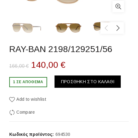
RAY-BAN 2198/129251/56
Original
Η
140,00
€
166,00
€
price
τρέχουσα
ΠΡΟΣΘΉΚΗ ΣΤΟ ΚΑΛΆΘΙ
1 ΣΕ ΑΠΌΘΕΜΑ
was:
τιμή
Add to wishlist
166,00 €.
είναι:
Compare
140,00 €.
Κωδικός προϊόντος:
694530