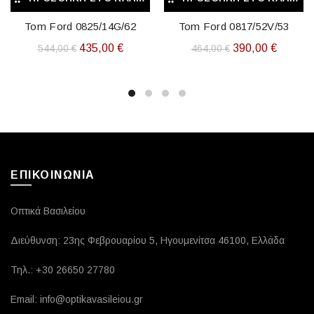
Tom Ford 0825/14G/62
Tom Ford 0817/52V/53
Original
Η
Original
Η
435,00
€
390,00
€
544,00
€
464,00
€
price
τρέχουσα
price
τρέχου
was:
τιμή
was:
τιμή
544,00 €.
είναι:
464,00 €.
είναι:
435,00 €.
390,00 
ΕΠΙΚΟΙΝΩΝΙΑ
Οπτικά Βασιλείου
Διεύθυνση: 23ης Φεβρουαρίου 5, Ηγουμενίτσα 46100, Ελλάδα
Τηλ.: +30 26650 27780
Email: info@optikavasileiou.gr