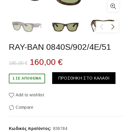
RAY-BAN 0840S/902/4E/51
Original
Η
160,00
€
185,00
€
price
τρέχουσα
ΠΡΟΣΘΉΚΗ ΣΤΟ ΚΑΛΆΘΙ
1 ΣΕ ΑΠΌΘΕΜΑ
was:
τιμή
Add to wishlist
185,00 €.
είναι:
Compare
160,00 €.
Κωδικός προϊόντος:
836784