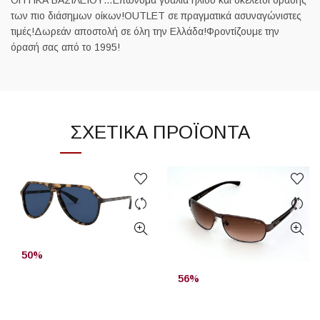
ΟΠΤΙΚΑ ΒΑΣΙΛΕΙΟΥ…Επώνυμα γυαλιά ηλίου και σκελετοί όρασης
των πιο διάσημων οίκων!OUTLET σε πραγματικά ασυναγώνιστες
τιμές!Δωρεάν αποστολή σε όλη την Ελλάδα!Φροντίζουμε την
όρασή σας από το 1995!
ΣΧΕΤΙΚΆ ΠΡΟΪΌΝΤΑ
50%
56%