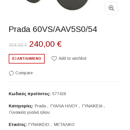
Prada 60VS/AAV5S0/54
Original
Η
240,00
€
304,00
€
price
τρέχουσα
Add to wishlist
ΕΞΑΝΤΛΗΜΈΝΟ
was:
τιμή
Compare
304,00 €.
είναι:
240,00 €.
Κωδικός προϊόντος:
577426
Κατηγορίες:
Prada
,
ΓΥΑΛΙΑ ΗΛΙΟΥ
,
ΓΥΝΑΙΚΕΙΑ
,
Γυναικεία γυαλιά ηλίου
Ετικέτες:
ΓΥΝΑΙΚΕΙΟ
,
ΜΕΤΑΛΙΚΟ