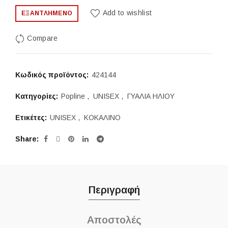
price
τρέχουσα
Add to wishlist
ΕΞΑΝΤΛΗΜΈΝΟ
was:
τιμή
Compare
109,00 €.
είναι:
50,00 €.
Κωδικός προϊόντος:
424144
Κατηγορίες:
Popline
,
UNISEX
,
ΓΥΑΛΙΑ ΗΛΙΟΥ
Ετικέτες:
UNISEX
,
ΚΟΚΑΛΙΝΟ
Share
Περιγραφή
Αποστολές