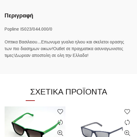
Περιγραφή
Popline IS023/044.000/0
Οπτικα Βασιλειου…Επωνυμα γυαλια ηλιου και σκελετοι ορασης
των πιο διασημων οικων!Outlet σε πραγματικα ασυναγωνιστες
τιμες!Δωρεαν αποστολη σε ολη την Ελλαδα!
ΣΧΕΤΙΚΆ ΠΡΟΪΌΝΤΑ