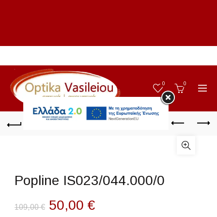
0
0
Popline IS023/044.000/0
Original
Η
50,00
€
109,00
€