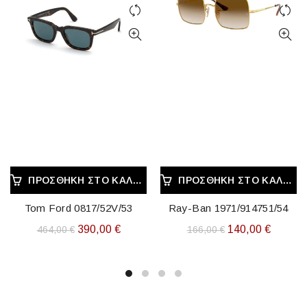
ΠΡΟΣΘΉΚΗ ΣΤΟ ΚΑΛΆΘΙ
ΠΡΟΣΘΉΚΗ ΣΤΟ ΚΑΛΆΘΙ
Tom Ford 0817/52V/53
Ray-Ban 1971/914751/54
Original
Η
Original
Η
390,00
€
140,00
€
464,00
€
166,00
€
price
τρέχουσα
price
τρέχου
was:
τιμή
was:
τιμή
464,00 €.
είναι:
166,00 €.
είναι:
390,00 €.
140,00 