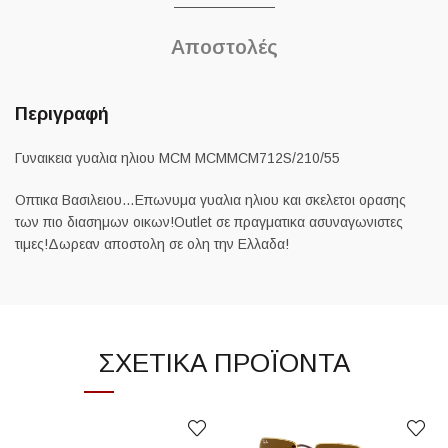
Αποστολές
Περιγραφή
Γυναικεια γυαλια ηλιου MCM MCMMCM712S/210/55
Οπτικα Βασιλειου…Επωνυμα γυαλια ηλιου και σκελετοι ορασης
των πιο διασημων οικων!Outlet σε πραγματικα ασυναγωνιστες
τιμες!Δωρεαν αποστολη σε ολη την Ελλαδα!
ΣΧΕΤΙΚΆ ΠΡΟΪΌΝΤΑ