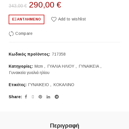
Original
Η
290,00
€
343,00
€
price
τρέχουσα
Add to wishlist
ΕΞΑΝΤΛΗΜΈΝΟ
was:
τιμή
Compare
343,00 €.
είναι:
290,00 €.
Κωδικός προϊόντος:
717358
Κατηγορίες:
Mcm
,
ΓΥΑΛΙΑ ΗΛΙΟΥ
,
ΓΥΝΑΙΚΕΙΑ
,
Γυναικεία γυαλιά ηλίου
Ετικέτες:
ΓΥΝΑΙΚΕΙΟ
,
ΚΟΚΑΛΙΝΟ
Share
Περιγραφή