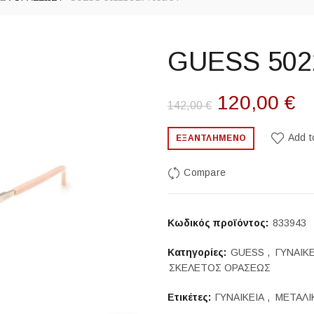
GUESS 5022
Original
Η
120,00
€
142,00
€
price
τ
Add t
ΕΞΑΝΤΛΗΜΈΝΟ
was:
τι
Compare
142,00 €.
εί
12
Κωδικός προϊόντος:
833943
Κατηγορίες:
GUESS
,
ΓΥΝΑΙΚΕ
ΣΚΕΛΕΤΟΣ ΟΡΑΣΕΩΣ
Ετικέτες:
ΓΥΝΑΙΚΕΙΑ
,
ΜΕΤΑΛΙ