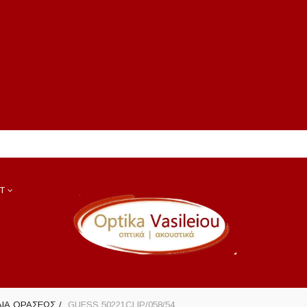
T
ΛΙΑ ΟΡΑΣΕΩΣ
GUESS 50221CLIP/058/54