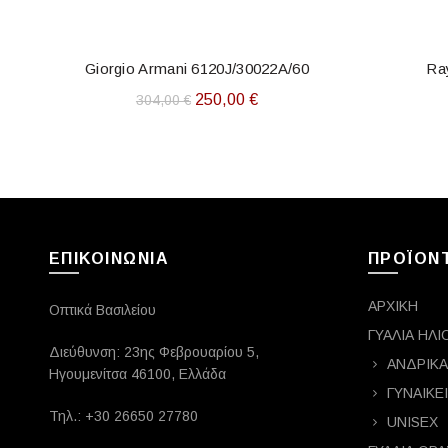
Giorgio Armani 6120J/30022A/60
ΠΡΟΣΘΉΚΗ ΣΤΟ ΚΑΛΆΘΙ
Ra
Π
Original
Η
250,00
€
304,00
€
price
τρέχουσα
was:
τιμή
304,00 €.
είναι:
250,00 €.
ΕΠΙΚΟΙΝΩΝΙΑ
ΠΡΟΪΟΝ
ΑΡΧΙΚΗ
Οπτικά Βασιλείου
ΓΥΑΛΙΑ ΗΛΙ
Διεύθυνση: 23ης Φεβρουαρίου 5,
ΑΝΔΡΙΚΑ
Ηγουμενίτσα 46100, Ελλάδα
ΓΥΝΑΙΚΕ
Τηλ.: +30 26650 27780
UNISEX