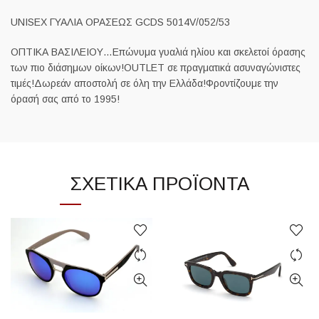
UNISEX ΓΥΑΛΙΑ ΟΡΑΣΕΩΣ GCDS 5014V/052/53
ΟΠΤΙΚΑ ΒΑΣΙΛΕΙΟΥ…Επώνυμα γυαλιά ηλίου και σκελετοί όρασης
των πιο διάσημων οίκων!OUTLET σε πραγματικά ασυναγώνιστες
τιμές!Δωρεάν αποστολή σε όλη την Ελλάδα!Φροντίζουμε την
όρασή σας από το 1995!
ΣΧΕΤΙΚΆ ΠΡΟΪΌΝΤΑ