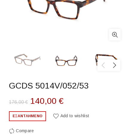
GCDS 5014V/052/53
Original
Η
140,00
€
176,00
€
price
τρέχουσα
Add to wishlist
ΕΞΑΝΤΛΗΜΈΝΟ
was:
τιμή
Compare