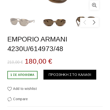
EMPORIO ARMANI
4230U/614973/48
Original
Η
180,00
€
210,00
€
price
τρέχουσα
ΠΡΟΣΘΉΚΗ ΣΤΟ ΚΑΛΆΘΙ
1 ΣΕ ΑΠΌΘΕΜΑ
was:
τιμή
Add to wishlist
210,00 €.
είναι:
Compare
180,00 €.