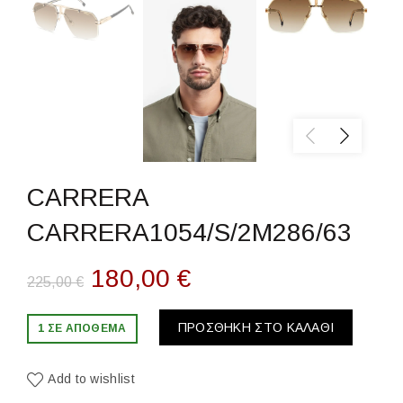
CARRERA
CARRERA1054/S/2M286/63
Original
Η
180,00
€
225,00
€
price
τρέχουσα
ΠΡΟΣΘΉΚΗ ΣΤΟ ΚΑΛΆΘΙ
1 ΣΕ ΑΠΌΘΕΜΑ
was:
τιμή
Add to wishlist
225,00 €.
είναι: