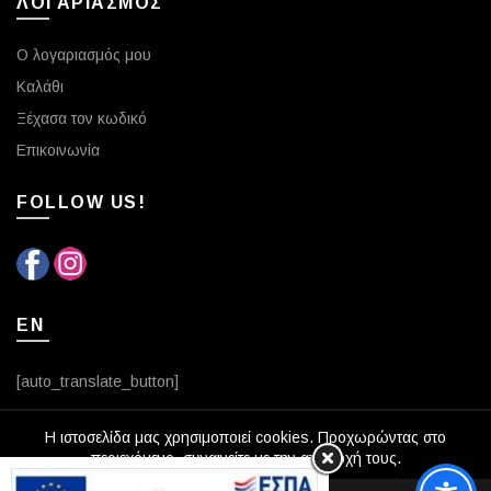
ΛΟΓΑΡΙΑΣΜΟΣ
Ο λογαριασμός μου
Καλάθι
Ξέχασα τον κωδικό
Επικοινωνία
FOLLOW US!
EN
[auto_translate_button]
Η ιστοσελίδα μας χρησιμοποιεί cookies. Προχωρώντας στο
περιεχόμενο, συναινείτε με την αποδοχή τους.
© 2026
Optika Vasileiou
. All rights reserved
0
0