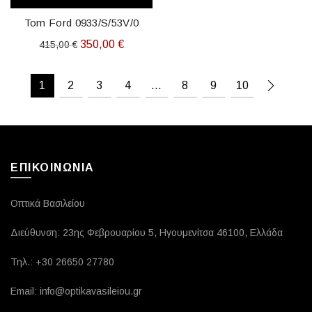
Tom Ford 0933/S/53V/0
Original
Η
350,00
€
415,00
€
price
τρέχουσα
was:
τιμή
1
2
3
4
…
8
9
10
415,00 €.
είναι:
350,00 €.
ΕΠΙΚΟΙΝΩΝΙΑ
Οπτικά Βασιλείου
Διεύθυνση: 23ης Φεβρουαρίου 5, Ηγουμενίτσα 46100, Ελλάδα
Τηλ.: +30 26650 27780
Email: info@optikavasileiou.gr