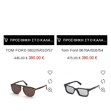
ΠΡΟΣΘΉΚΗ ΣΤΟ ΚΑΛΆΘΙ
ΠΡΟΣΘΉΚΗ ΣΤΟ ΚΑΛΆΘΙ
TOM FORD 0832/S/01D/57
Tom Ford 0870A/01B/54
Original
Η
Original
Η
380,00
€
380,00
€
445,00
€
475,00
€
price
τρέχουσα
price
τρέχου
was:
τιμή
was:
τιμή
445,00 €.
είναι:
475,00 €.
είναι:
380,00 €.
380,00 