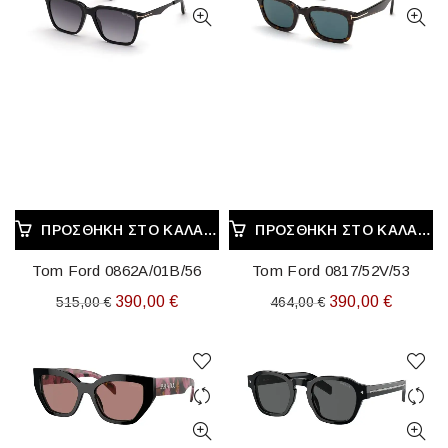
ΠΡΟΣΘΉΚΗ ΣΤΟ ΚΑΛΆΘΙ
ΠΡΟΣΘΉΚΗ ΣΤΟ ΚΑΛΆΘΙ
Tom Ford 0862A/01B/56
Tom Ford 0817/52V/53
Original
Η
Original
Η
390,00
€
390,00
€
515,00
€
464,00
€
price
τρέχουσα
price
τρέχου
was:
τιμή
was:
τιμή
515,00 €.
είναι:
464,00 €.
είναι:
390,00 €.
390,00 