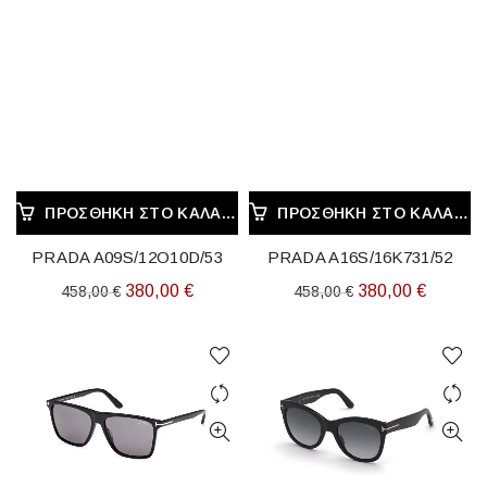
ΠΡΟΣΘΉΚΗ ΣΤΟ ΚΑΛΆΘΙ
ΠΡΟΣΘΉΚΗ ΣΤΟ ΚΑΛΆΘΙ
PRADA A09S/12O10D/53
PRADA A16S/16K731/52
Original
Η
Original
Η
380,00
€
380,00
€
458,00
€
458,00
€
price
τρέχουσα
price
τρέχου
was:
τιμή
was:
τιμή
458,00 €.
είναι:
458,00 €.
είναι:
380,00 €.
380,00 