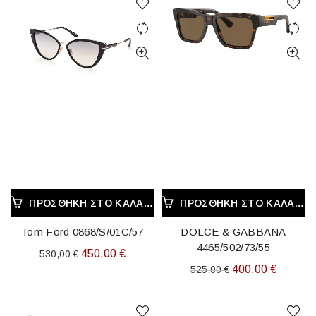
ΠΡΟΣΘΉΚΗ ΣΤΟ ΚΑΛΆΘΙ
ΠΡΟΣΘΉΚΗ ΣΤΟ ΚΑΛΆΘΙ
Tom Ford 0868/S/01C/57
DOLCE & GABBANA
4465/502/73/55
Original
Η
450,00
€
530,00
€
Original
Η
400,00
€
525,00
€
price
τρέχουσα
price
τρέχου
was:
τιμή
was:
τιμή
530,00 €.
είναι: