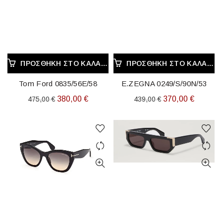
ΠΡΟΣΘΉΚΗ ΣΤΟ ΚΑΛΆΘΙ
ΠΡΟΣΘΉΚΗ ΣΤΟ ΚΑΛΆΘΙ
Tom Ford 0835/56E/58
E.ZEGNA 0249/S/90N/53
Original
Η
Original
Η
380,00
€
370,00
€
475,00
€
439,00
€
price
τρέχουσα
price
τρέχου
was:
τιμή
was:
τιμή
475,00 €.
είναι:
439,00 €.
είναι:
380,00 €.
370,00 