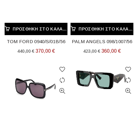
ΠΡΟΣΘΉΚΗ ΣΤΟ ΚΑΛΆΘΙ
ΠΡΟΣΘΉΚΗ ΣΤΟ ΚΑΛΆΘΙ
TOM FORD 0940/S/01B/56
PALM ANGELS 098/1007/56
Original
Η
Original
Η
370,00
€
360,00
€
440,00
€
423,00
€
price
τρέχουσα
price
τρέχου
was:
τιμή
was:
τιμή
440,00 €.
είναι:
423,00 €.
είναι:
370,00 €.
360,00 