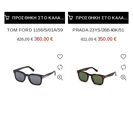
ΠΡΟΣΘΉΚΗ ΣΤΟ ΚΑΛΆΘΙ
ΠΡΟΣΘΉΚΗ ΣΤΟ ΚΑΛΆΘΙ
TOM FORD 1156/S/01A/59
PRADA 23YS/26B40K/51
Original
Η
Original
Η
360,00
€
350,00
€
426,00
€
411,00
€
price
τρέχουσα
price
τρέχου
was:
τιμή
was:
τιμή
426,00 €.
είναι:
411,00 €.
είναι:
360,00 €.
350,00 