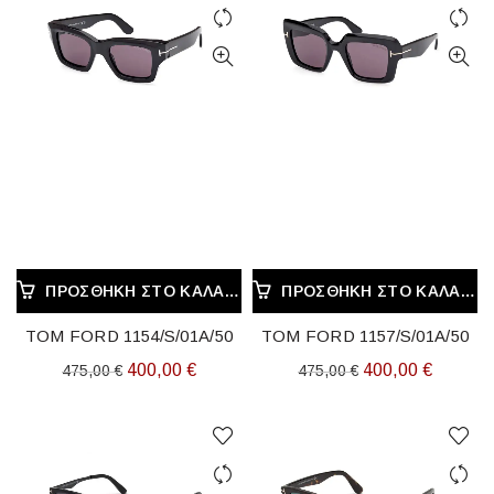
400,00 €.
ΠΡΟΣΘΉΚΗ ΣΤΟ ΚΑΛΆΘΙ
ΠΡΟΣΘΉΚΗ ΣΤΟ ΚΑΛΆΘΙ
TOM FORD 1154/S/01A/50
TOM FORD 1157/S/01A/50
Original
Η
Original
Η
400,00
€
400,00
€
475,00
€
475,00
€
price
τρέχουσα
price
τρέχου
was:
τιμή
was:
τιμή
475,00 €.
είναι:
475,00 €.
είναι:
400,00 €.
400,00 