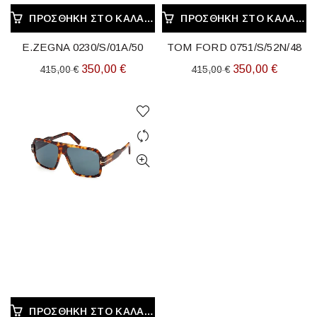
ΠΡΟΣΘΉΚΗ ΣΤΟ ΚΑΛΆΘΙ
ΠΡΟΣΘΉΚΗ ΣΤΟ ΚΑΛΆΘΙ
E.ZEGNA 0230/S/01A/50
TOM FORD 0751/S/52N/48
Original
Η
Original
Η
350,00
€
350,00
€
415,00
€
415,00
€
price
τρέχουσα
price
τρέχου
was:
τιμή
was:
τιμή
415,00 €.
είναι:
415,00 €.
είναι:
350,00 €.
350,00 
ΠΡΟΣΘΉΚΗ ΣΤΟ ΚΑΛΆΘΙ